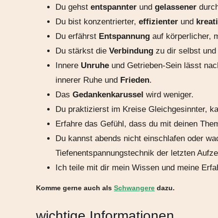
Du gehst
entspannter
und
gelassener
durch
Du bist konzentrierter,
effizienter
und
kreat
Du erfährst
Entspannung
auf körperlicher, 
Du stärkst die
Verbindung
zu dir selbst un
Innere
Unruhe
und Getrieben-Sein lässt nac
innerer Ruhe und
Frieden
.
Das
Gedankenkarussel
wird weniger.
Du praktizierst im Kreise Gleichgesinnter, k
Erfahre das Gefühl, dass du mit deinen Them
Du kannst abends nicht einschlafen oder wac
Tiefenentspannungstechnik der letzten Aufz
Ich teile mit dir mein Wissen und meine Er
Komme gerne auch als
Schwangere
dazu.
wichtige Informationen