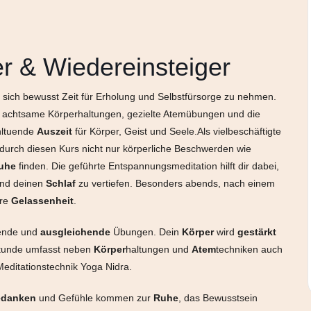
r & Wiedereinsteiger
e, sich bewusst Zeit für Erholung und Selbstfürsorge zu nehmen.
 achtsame Körperhaltungen, gezielte Atemübungen und die
hltuende
Auszeit
für Körper, Geist und Seele.Als vielbeschäftigte
 durch diesen Kurs nicht nur körperliche Beschwerden wie
uhe
finden. Die geführte Entspannungsmeditation hilft dir dabei,
und deinen
Schlaf
zu vertiefen. Besonders abends, nach einem
ere
Gelassenheit
.
bende und
ausgleichende
Übungen. Dein
Körper
wird
gestärkt
stunde umfasst neben
Körper
haltungen und
Atem
techniken auch
Meditationstechnik Yoga Nidra.
danken
und Gefühle kommen zur
Ruhe
, das Bewusstsein