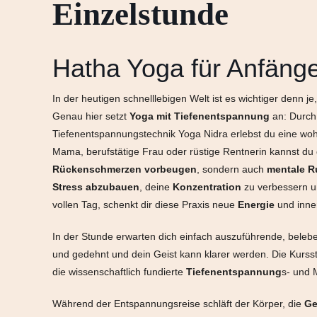
Einzelstunde
Hatha Yoga für Anfänge
In der heutigen schnelllebigen Welt ist es wichtiger denn j
Genau hier setzt
Yoga mit Tiefenentspannung
an: Durch
Tiefenentspannungstechnik Yoga Nidra erlebst du eine wo
Mama, berufstätige Frau oder rüstige Rentnerin kannst du
Rückenschmerzen
vorbeugen
, sondern auch
mentale
R
Stress abzubauen
, deine
Konzentration
zu verbessern 
vollen Tag, schenkt dir diese Praxis neue
Energie
und inn
In der Stunde erwarten dich einfach auszuführende, bele
und gedehnt und dein Geist kann klarer werden. Die Kurs
die wissenschaftlich fundierte
Tiefenentspannung
s- und 
Während der Entspannungsreise schläft der Körper, die
Ge